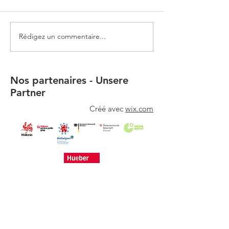
Maiglöckchen
Rédigez un commentaire...
🌸Joyeuses Pâqu
Offrez-vous une
promenade inspi
Goethe🌸
Nos partenaires - Unsere
Partner
Créé avec
wix.com