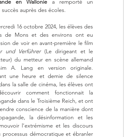
mande en Wallonie
 a remporté un 
 succès auprès des écoles.
rcredi 16 octobre 2024, les élèves des 
es de Mons et des environs ont eu 
l’occasion de voir en avant-première le film 
r und Verführer
 (Le dirigeant et le 
teur) du metteur en scène allemand 
him A. Lang en version originale. 
ant une heure et demie de silence 
dans la salle de cinéma, les élèves ont 
écouvrir comment fonctionnait la 
gande dans le Troisième Reich, et ont 
endre conscience de la manière dont 
opagande, la désinformation et les 
mouvoir l’extrémisme et les discours 
u processus démocratique et ébranler 