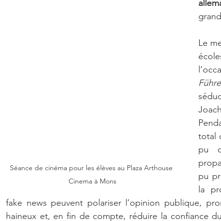
alle
grand
Le me
écol
Führe
séduc
Joac
Pend
total 
pu d
propa
Séance de cinéma pour les élèves au Plaza Arthouse 
pu pr
Cinema à Mons
la pr
fake news peuvent polariser l’opinion publique, pro
haineux et, en fin de compte, réduire la confiance d