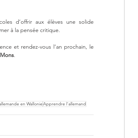
coles d’offrir aux élèves une solide 
mer à la pensée critique.
Un tout grand merci à toutes à tous pour votre présence et rendez-vous l’an prochain, le 
à Mons
.
allemande en Wallonie
Apprendre l'allemand