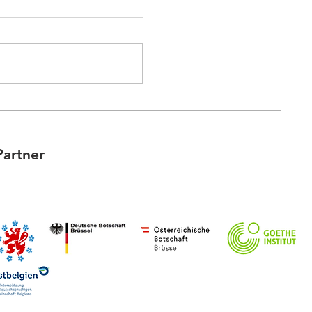
🌸Joyeuses Pâques - Offrez-
vous une promenade inspirée
de Goethe🌸
Partner