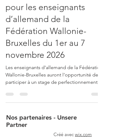
Stage gratuit à Berlin
pour les enseignants
d’allemand de la
Fédération Wallonie-
Bruxelles du 1er au 7
novembre 2026
Les enseignants d’allemand de la Fédération
Wallonie-Bruxelles auront l’opportunité de
participer à un stage de perfectionnement
gratuit à Berlin, du 1er au 7 novembre 2026.
Cette formation immersive vise à renforcer
les compétences linguistiques et
interculturelles des participants tout en leur
Nos partenaires - Unsere
permettant de découvrir de nouvelles
Partner
approches pédagogiques au cœur de la