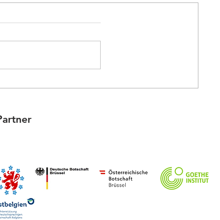
🌸Joyeuses Pâques - Offrez-
vous une promenade inspirée
de Goethe🌸
Partner